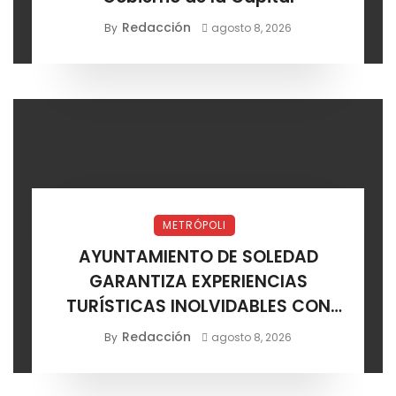
Redacción
By
agosto 8, 2026
METRÓPOLI
AYUNTAMIENTO DE SOLEDAD
GARANTIZA EXPERIENCIAS
TURÍSTICAS INOLVIDABLES CON
CERTIFICACIÓN DE AGENCIAS
Redacción
By
agosto 8, 2026