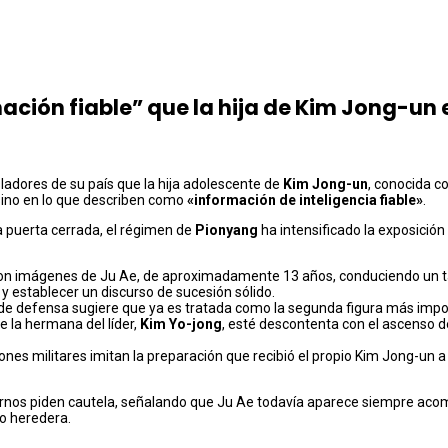
mación fiable” que la hija de Kim Jong-un
sladores de su país que la hija adolescente de
Kim Jong-un
, conocida 
 sino en lo que describen como
«información de inteligencia fiable»
.
 puerta cerrada, el régimen de
Pionyang
ha intensificado la exposición
n imágenes de Ju Ae, de aproximadamente 13 años, conduciendo un ta
y establecer un discurso de sucesión sólido.
 defensa sugiere que ya es tratada como la segunda figura más import
e la hermana del líder,
Kim Yo-jong
, esté descontenta con el ascenso 
ones militares imitan la preparación que recibió el propio Kim Jong-un 
ernos piden cautela, señalando que Ju Ae todavía aparece siempre acom
mo heredera.