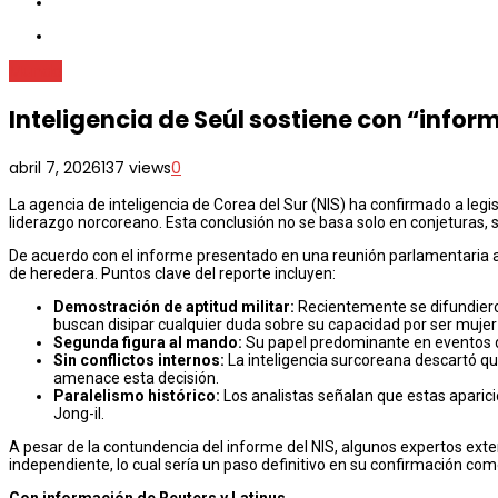
Mundo
Inteligencia de Seúl sostiene con “infor
abril 7, 2026
137 views
0
La agencia de inteligencia de Corea del Sur (NIS) ha confirmado a legi
liderazgo norcoreano. Esta conclusión no se basa solo en conjeturas,
De acuerdo con el informe presentado en una reunión parlamentaria a
de heredera. Puntos clave del reporte incluyen:
Demostración de aptitud militar:
Recientemente se difundiero
buscan disipar cualquier duda sobre su capacidad por ser mujer 
Segunda figura al mando:
Su papel predominante en eventos de
Sin conflictos internos:
La inteligencia surcoreana descartó qu
amenace esta decisión.
Paralelismo histórico:
Los analistas señalan que estas aparici
Jong-il.
A pesar de la contundencia del informe del NIS, algunos expertos ext
independiente, lo cual sería un paso definitivo en su confirmación co
Con información de Reuters y Latinus