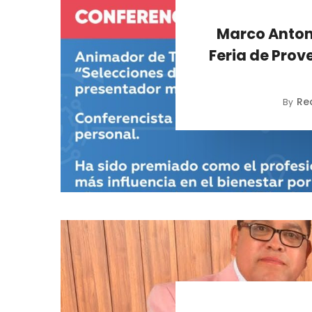
Marco Antoni
Feria de Prov
Re
By