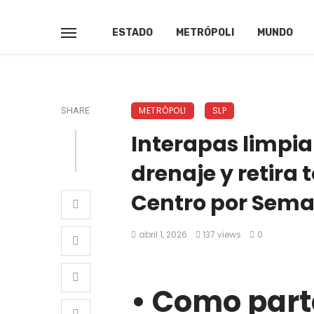
ESTADO
METRÓPOLI
MUNDO
METRÓPOLI
SLP
SHARE
Interapas limpia
drenaje y retira
Centro por Sem
abril 1, 2026
137 views
0
• Como parte