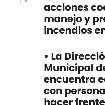
acciones co
manejo y pr
incendios en
•⁠ ⁠La Direcc
Municipal d
encuentra e
con persona
hacer frente