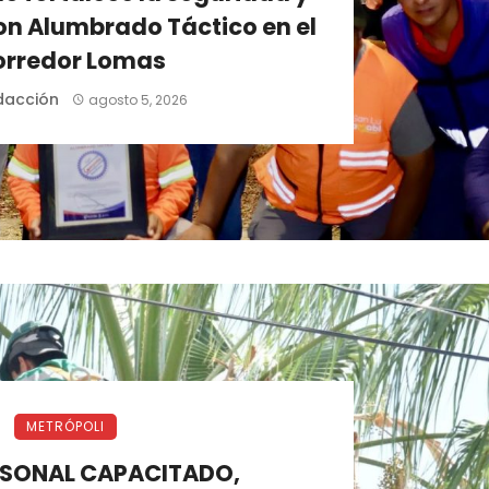
on Alumbrado Táctico en el
orredor Lomas
dacción
agosto 5, 2026
METRÓPOLI
SONAL CAPACITADO,