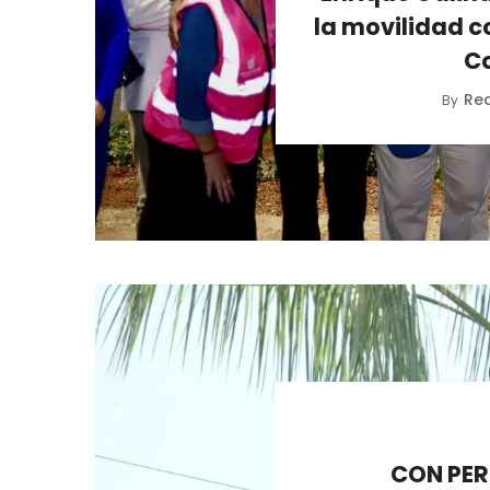
la movilidad c
C
Re
By
CON PER