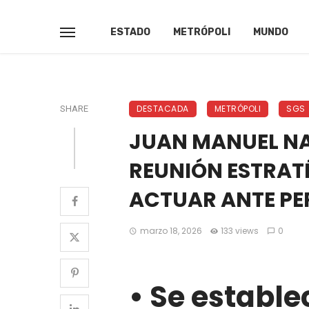
ESTADO
METRÓPOLI
MUNDO
DESTACADA
METRÓPOLI
SGS
SHARE
JUAN MANUEL NA
REUNIÓN ESTRAT
ACTUAR ANTE PE
marzo 18, 2026
133 views
0
•⁠ ⁠Se estab