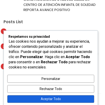
CENTRO DE ATENCIÓN INFANTIL DE SOLEDAD
REPORTA AVANCE POSITIVO
Posts List
Marco Antonio Regil participará en la Feria
Respetamos su privacidad
de Proveeduría del Gobierno de la Capital
Las cookies nos ayudan a mejorar su experiencia,
ofrecer contenido personalizado y analizar el
AYUNTAMIENTO DE SOLEDAD GARANTIZA
tráfico. Puede elegir qué cookies permitir haciendo
EXPERIENCIAS TURÍSTICAS INOLVIDABLES CON
clic en
Personalizar
. Haga clic en
Aceptar Todo
CERTIFICACIÓN DE AGENCIAS
para consentir o en
Rechazar Todo
para rechazar
cookies no esenciales.
CONSTRUCCIÓN DE 3 NUEVAS AULAS EN
CENTRO DE ATENCIÓN INFANTIL DE SOLEDAD
REPORTA AVANCE POSITIVO
Personalizar
Rechazar Todo
Aceptar Todo
Ceris © 2020. Made with
by
bkninja