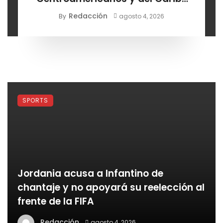
Santo Domingo 2026
Redacción
By
agosto 4, 2026
SPORTS
Jordania acusa a Infantino de
chantaje y no apoyará su reelección al
frente de la FIFA
Redacción
agosto 4, 2026