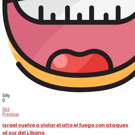
Silly
0
0
63
Previous
Israel vuelve a violar el alto el fuego con ataques
al sur del Líbano