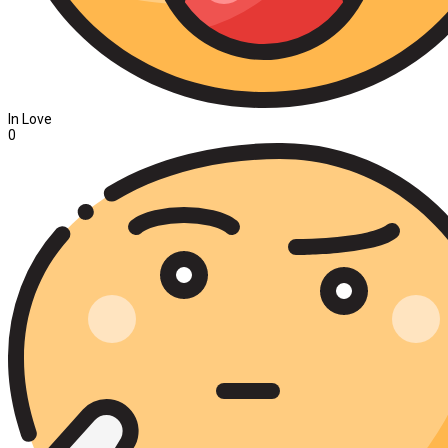
In Love
0