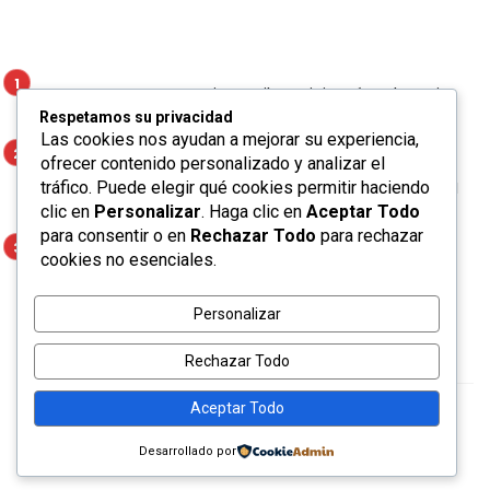
Marco Antonio Regil participará en la Feria
de Proveeduría del Gobierno de la Capital
Respetamos su privacidad
Las cookies nos ayudan a mejorar su experiencia,
AYUNTAMIENTO DE SOLEDAD GARANTIZA
ofrecer contenido personalizado y analizar el
EXPERIENCIAS TURÍSTICAS INOLVIDABLES CON
tráfico. Puede elegir qué cookies permitir haciendo
CERTIFICACIÓN DE AGENCIAS
clic en
Personalizar
. Haga clic en
Aceptar Todo
para consentir o en
Rechazar Todo
para rechazar
CONSTRUCCIÓN DE 3 NUEVAS AULAS EN
cookies no esenciales.
CENTRO DE ATENCIÓN INFANTIL DE SOLEDAD
REPORTA AVANCE POSITIVO
Personalizar
Rechazar Todo
Aceptar Todo
Ceris © 2020. Made with ☕ by
bkninja
Desarrollado por