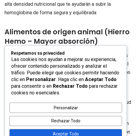
alta densidad nutricional que te ayudarán a subir la
hemoglobina de forma segura y equilibrada:
Alimentos de origen animal (Hierro
Hemo – Mayor absorción)
Respetamos su privacidad
Hígado de pollo:
Es una de las fuentes más potentes
Las cookies nos ayudan a mejorar su experiencia,
de hierro. A diferencia de las carnes rojas grasosas, el
ofrecer contenido personalizado y analizar el
hígado de pollo es magro y tiene un impacto mínimo en
tráfico. Puede elegir qué cookies permitir haciendo
clic en
Personalizar
. Haga clic en
Aceptar Todo
la glucemia.
para consentir o en
Rechazar Todo
para rechazar
cookies no esenciales.
Sardinas en aceite de oliva:
Además de hierro,
aportan ácidos grasos
Omega-3
, que protegen la salud
Personalizar
cardiovascular, vital para los pacientes diabéticos.
Rechazar Todo
Cortes magros de res:
Consumidos con moderación
(2 veces por semana), aportan hierro de fácil absorción.
Aceptar Todo