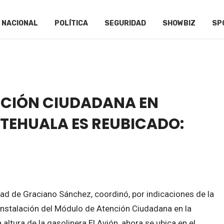
NACIONAL
POLÍTICA
SEGURIDAD
SHOWBIZ
SP
NCIÓN CIUDADANA EN
TEHUALA ES REUBICADO:
D
dad de Graciano Sánchez, coordinó, por indicaciones de la
e instalación del Módulo de Atención Ciudadana en la
 altura de la gasolinera El Avión, ahora se ubica en el