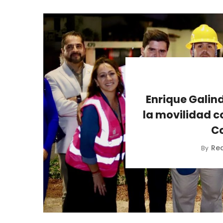
Enrique Galind
la movilidad c
C
Re
By