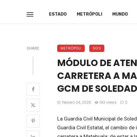
ESTADO
METRÓPOLI
MUNDO
METRÓPOLI
SGS
SHARE
MÓDULO DE ATE
CARRETERA A MA
GCM DE SOLEDA
febrero 24, 2026
193 views
0
La Guardia Civil Municipal de Sole
Guardia Civil Estatal, el cambio d
carretera a Matehuala; de estar a la