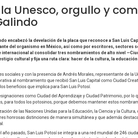
a Unesco, orgullo y com
Galindo
indo encabezó la develación de la placa que reconoce a San Luis Cap
 del organismo en México, así como por escritores, sectores social
te internacional al consolidar tres nombramientos de alto nivel —Ci
igio cultural y fija una ruta clara: hacer de la cultura, la educación 
es sociales y con la presencia de Andrés Morales, representante de la U
ativa al nombramiento que recibió San Luis Capital como Ciudad Creativa
 los beneficios que implica para San Luis Potosí.
signaciones como Ciudad del Aprendizaje y Ciudad Patrimonio, por lo 
s, para todos los potosinos, porque debemos mantener estos nombramien
ción de las Naciones Unidas para la Educación, la Ciencia y la Cultura, 
res honrosas distinciones de manera simultánea y que además destaca por
l.
 año pasado, San Luis Potosí se integra a una red mundial de 246 ciuda