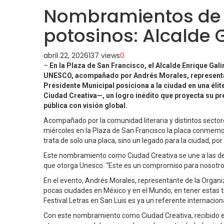
Nombramientos de l
potosinos: Alcalde 
abril 22, 2026
137 views
0
–
En la Plaza de San Francisco, el Alcalde Enrique Gal
UNESCO, acompañado por Andrés Morales, representante
Presidente Municipal posiciona a la ciudad en una éli
Ciudad Creativa—, un logro inédito que proyecta su prest
pública con visión global.
Acompañado por la comunidad literaria y distintos sector
miércoles en la Plaza de San Francisco la placa conmemor
trata de solo una placa, sino un legado para la ciudad, por
Este nombramiento como Ciudad Creativa se une a las de
que otorga Unesco. “Este es un compromiso para nosotro
En el evento, Andrés Morales, representante de la Organiza
pocas ciudades en México y en el Mundo, en tener estas t
Festival Letras en San Luis es ya un referente internaciona
Con este nombramiento como Ciudad Creativa, recibido el