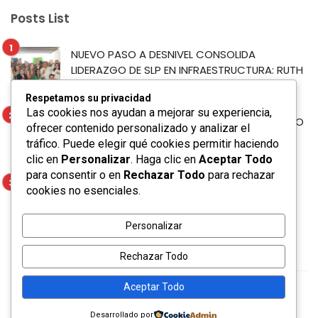
Posts List
NUEVO PASO A DESNIVEL CONSOLIDA
LIDERAZGO DE SLP EN INFRAESTRUCTURA: RUTH
GONZÁLEZ
Respetamos su privacidad
Las cookies nos ayudan a mejorar su experiencia,
CON PERSONAL CAPACITADO, AYUNTAMIENTO
ofrecer contenido personalizado y analizar el
DE SOLEDAD PREVIENE RIESGOS DE CABLEADO
tráfico. Puede elegir qué cookies permitir haciendo
ELÉCTRICO
clic en
Personalizar
. Haga clic en
Aceptar Todo
para consentir o en
Rechazar Todo
para rechazar
JUAN MANUEL NAVARRO RECONOCE PASO A
cookies no esenciales.
DESNIVEL CIRCUITO POTOSÍ QUE MEJORA LA
MOVILIDAD METROPOLITANA
Personalizar
Rechazar Todo
Aceptar Todo
Ceris © 2020. Made with ☕ by
bkninja
Desarrollado por