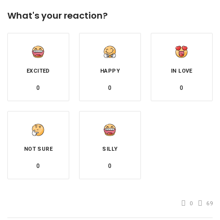
What's your reaction?
EXCITED
HAPPY
IN LOVE
0
0
0
NOT SURE
SILLY
0
0
0
69