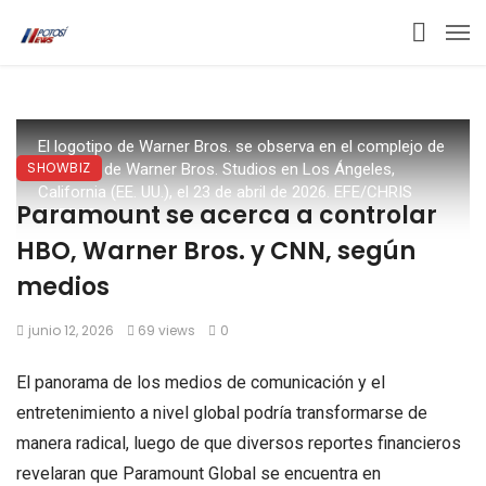
El logotipo de Warner Bros. se observa en el complejo de
SHOWBIZ
estudios de Warner Bros. Studios en Los Ángeles,
California (EE. UU.), el 23 de abril de 2026. EFE/CHRIS
Paramount se acerca a controlar
TORRES
HBO, Warner Bros. y CNN, según
medios
junio 12, 2026
69 views
0
El panorama de los medios de comunicación y el
entretenimiento a nivel global podría transformarse de
manera radical, luego de que diversos reportes financieros
revelaran que Paramount Global se encuentra en