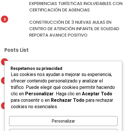
EXPERIENCIAS TURÍSTICAS INOLVIDABLES CON
CERTIFICACIÓN DE AGENCIAS
CONSTRUCCIÓN DE 3 NUEVAS AULAS EN
CENTRO DE ATENCIÓN INFANTIL DE SOLEDAD
REPORTA AVANCE POSITIVO
Posts List
Marco Antonio Regil participará en la Feria
Respetamos su privacidad
de Proveeduría del Gobierno de la Capital
Las cookies nos ayudan a mejorar su experiencia,
ofrecer contenido personalizado y analizar el
AYUNTAMIENTO DE SOLEDAD GARANTIZA
tráfico. Puede elegir qué cookies permitir haciendo
EXPERIENCIAS TURÍSTICAS INOLVIDABLES CON
clic en
Personalizar
. Haga clic en
Aceptar Todo
CERTIFICACIÓN DE AGENCIAS
para consentir o en
Rechazar Todo
para rechazar
cookies no esenciales.
CONSTRUCCIÓN DE 3 NUEVAS AULAS EN
CENTRO DE ATENCIÓN INFANTIL DE SOLEDAD
REPORTA AVANCE POSITIVO
Personalizar