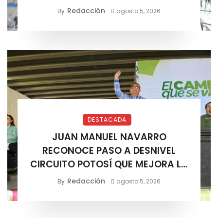
ELÉCTRICO
Redacción
By
agosto 5, 2026
DESTACADA
JUAN MANUEL NAVARRO
RECONOCE PASO A DESNIVEL
CIRCUITO POTOSÍ QUE MEJORA LA
MOVILIDAD METROPOLITANA
Redacción
By
agosto 5, 2026