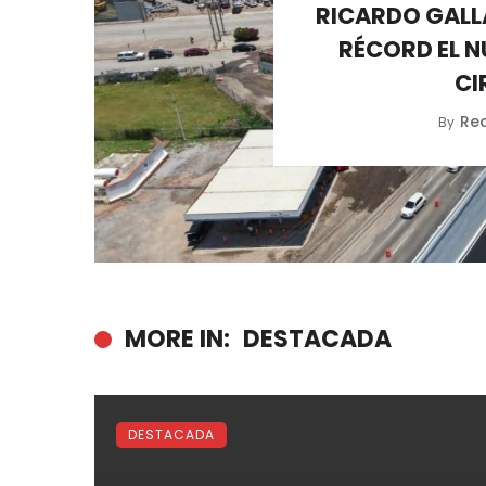
RICARDO GALL
RÉCORD EL N
CI
Re
By
MORE IN:
DESTACADA
DESTACADA