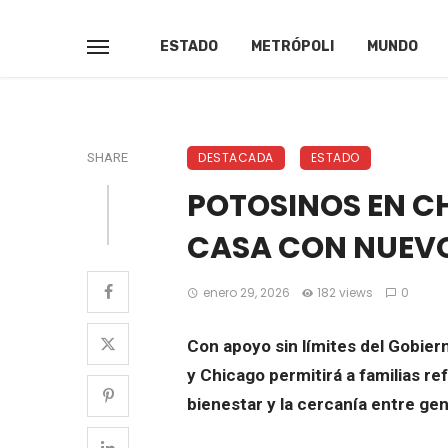
ESTADO
METRÓPOLI
MUNDO
DESTACADA
ESTADO
SHARE
POTOSINOS EN C
CASA CON NUEVO
enero 29, 2026
182 views
0
Con apoyo sin límites del Gobier
y Chicago permitirá a familias re
bienestar y la cercanía entre ge