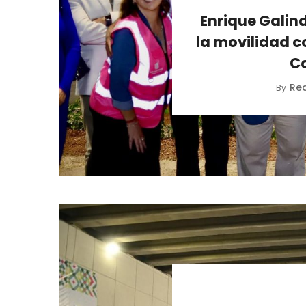
Enrique Galind
la movilidad c
C
Re
By