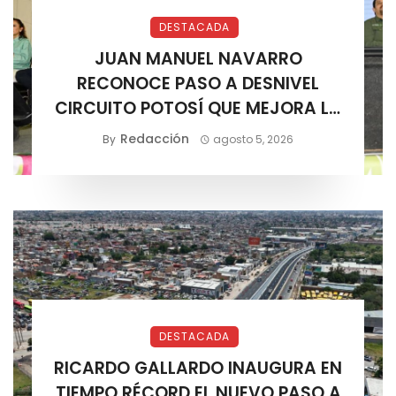
DESTACADA
JUAN MANUEL NAVARRO
RECONOCE PASO A DESNIVEL
CIRCUITO POTOSÍ QUE MEJORA LA
MOVILIDAD METROPOLITANA
Redacción
By
agosto 5, 2026
DESTACADA
RICARDO GALLARDO INAUGURA EN
TIEMPO RÉCORD EL NUEVO PASO A