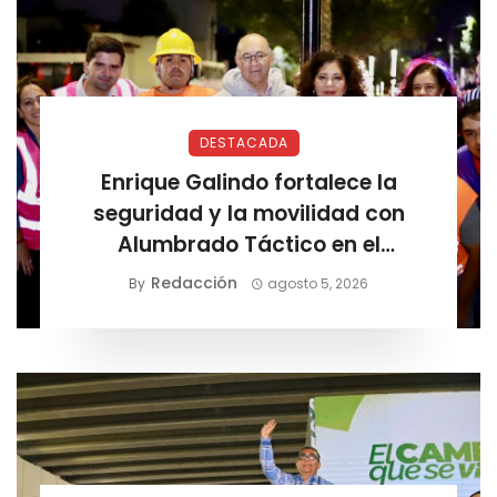
DESTACADA
Enrique Galindo fortalece la
seguridad y la movilidad con
Alumbrado Táctico en el
Corredor Lomas
Redacción
By
agosto 5, 2026