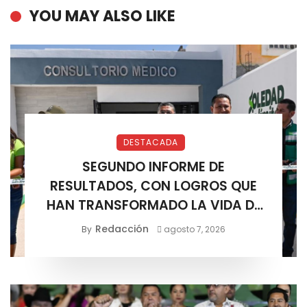
YOU MAY ALSO LIKE
DESTACADA
SEGUNDO INFORME DE
RESULTADOS, CON LOGROS QUE
HAN TRANSFORMADO LA VIDA DE
LOS SOLEDENSES: JUAN MANUEL
Redacción
By
agosto 7, 2026
NAVARRO