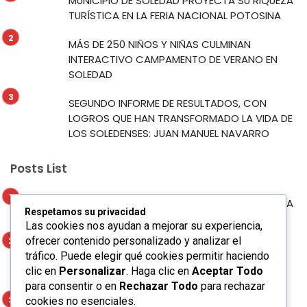
MUNICIPIO DE SOLEDAD PROYECTA SU RIQUEZA
TURÍSTICA EN LA FERIA NACIONAL POTOSINA
MÁS DE 250 NIÑOS Y NIÑAS CULMINAN
INTERACTIVO CAMPAMENTO DE VERANO EN
SOLEDAD
SEGUNDO INFORME DE RESULTADOS, CON
LOGROS QUE HAN TRANSFORMADO LA VIDA DE
LOS SOLEDENSES: JUAN MANUEL NAVARRO
Posts List
MUNICIPIO DE SOLEDAD PROYECTA SU RIQUEZA
Respetamos su privacidad
TURÍSTICA EN LA FERIA NACIONAL POTOSINA
Las cookies nos ayudan a mejorar su experiencia,
ofrecer contenido personalizado y analizar el
MÁS DE 250 NIÑOS Y NIÑAS CULMINAN
tráfico. Puede elegir qué cookies permitir haciendo
INTERACTIVO CAMPAMENTO DE VERANO EN
clic en
Personalizar
. Haga clic en
Aceptar Todo
SOLEDAD
para consentir o en
Rechazar Todo
para rechazar
cookies no esenciales.
SEGUNDO INFORME DE RESULTADOS, CON