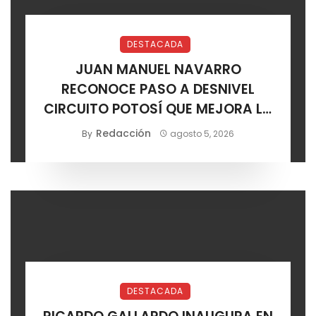
DESTACADA
JUAN MANUEL NAVARRO
RECONOCE PASO A DESNIVEL
CIRCUITO POTOSÍ QUE MEJORA LA
MOVILIDAD METROPOLITANA
Redacción
By
agosto 5, 2026
DESTACADA