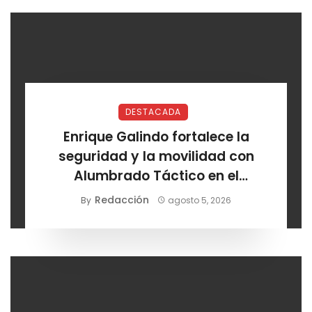
DESTACADA
Enrique Galindo fortalece la
seguridad y la movilidad con
Alumbrado Táctico en el
Corredor Lomas
Redacción
By
agosto 5, 2026