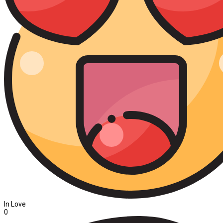
In Love
0