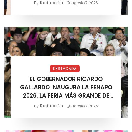
LOS SOLEDENSES: JUAN MANUEL
Redacción
By
agosto 7, 2026
NAVARRO
DESTACADA
EL GOBERNADOR RICARDO
GALLARDO INAUGURA LA FENAPO
2026, LA FERIA MÁS GRANDE DE
MÉXICO
Redacción
By
agosto 7, 2026