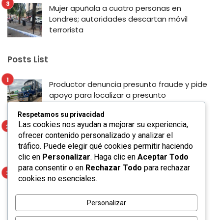
Mujer apuñala a cuatro personas en
Londres; autoridades descartan móvil
terrorista
Posts List
Productor denuncia presunto fraude y pide
apoyo para localizar a presunto
responsable en San Luis Potosí
Respetamos su privacidad
Las cookies nos ayudan a mejorar su experiencia,
Enrique Galindo fortalece la seguridad y la
ofrecer contenido personalizado y analizar el
movilidad con Alumbrado Táctico en el
tráfico. Puede elegir qué cookies permitir haciendo
Corredor Lomas
clic en
Personalizar
. Haga clic en
Aceptar Todo
para consentir o en
Rechazar Todo
para rechazar
Mujer apuñala a cuatro personas en
cookies no esenciales.
Londres; autoridades descartan móvil
terrorista
Personalizar