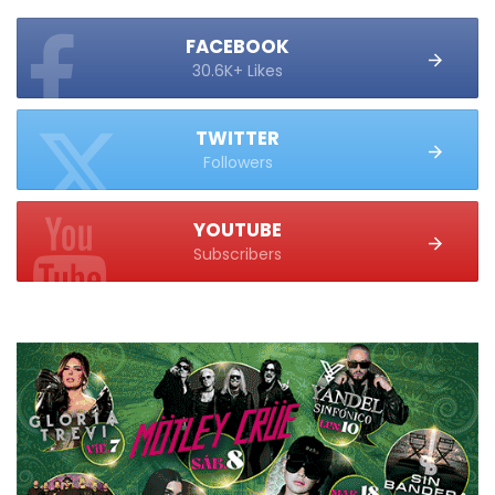
FACEBOOK
30.6K+ Likes
TWITTER
Followers
YOUTUBE
Subscribers