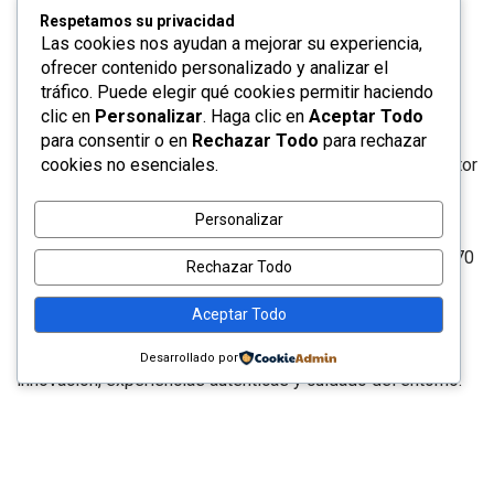
refrendando un impulso sin límites para consolidar al
Respetamos su privacidad
Estado como uno de los destinos con mayor crecimiento
Las cookies nos ayudan a mejorar su experiencia,
ofrecer contenido personalizado y analizar el
del país.
tráfico. Puede elegir qué cookies permitir haciendo
clic en
Personalizar
. Haga clic en
Aceptar Todo
para consentir o en
Rechazar Todo
para rechazar
Considerado el foro de negocios más importante del sector
cookies no esenciales.
turístico en México, este encuentro reúne a destinos,
Personalizar
operadores mayoristas, aerolíneas, hoteles, agencias de
viaje y representantes internacionales, mediante más de 70
Rechazar Todo
mil citas de trabajo que abren paso a nuevos acuerdos.
Aceptar Todo
La edición 2026 también pone énfasis en conectividad,
Desarrollado por
innovación, experiencias auténticas y cuidado del entorno.
San Luis Potosí acude con una comitiva de 45 expositores,