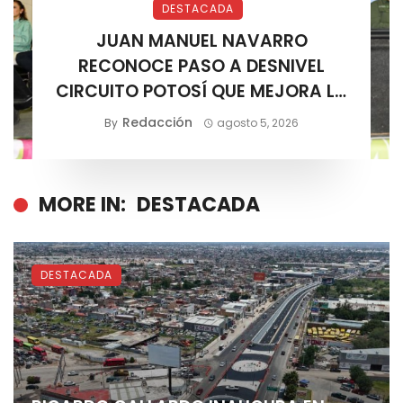
DESTACADA
JUAN MANUEL NAVARRO
RECONOCE PASO A DESNIVEL
CIRCUITO POTOSÍ QUE MEJORA LA
MOVILIDAD METROPOLITANA
Redacción
By
agosto 5, 2026
MORE IN:
DESTACADA
DESTACADA