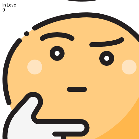
In Love
0