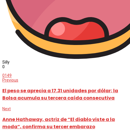
Silly
0
0
149
Previous
El peso se aprecia a 17.31 unidades por dólar; la
Bolsa acumula su tercera caída consecutiva
Next
Anne Hathaway, actriz de “El diablo viste a la
moda”, confirma su tercer embarazo