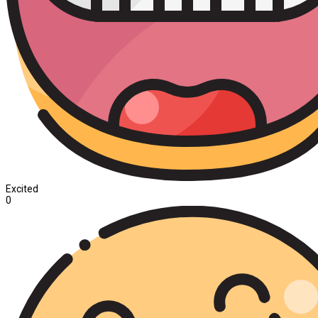
Excited
0