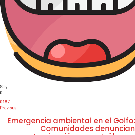
Silly
0
0
187
Previous
Emergencia ambiental en el Golfo:
Comunidades denuncian