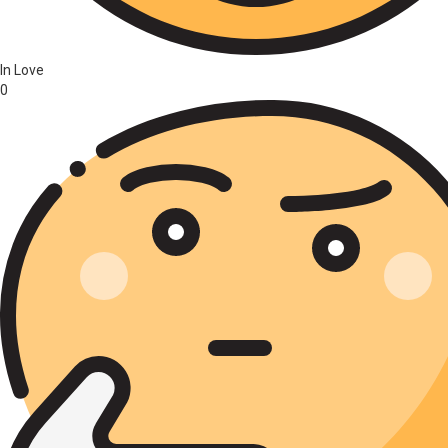
In Love
0