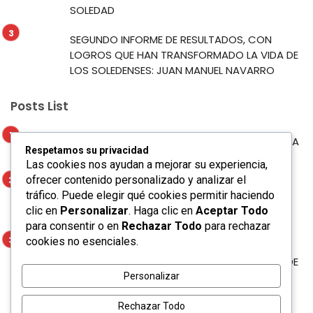
SOLEDAD
SEGUNDO INFORME DE RESULTADOS, CON
LOGROS QUE HAN TRANSFORMADO LA VIDA DE
LOS SOLEDENSES: JUAN MANUEL NAVARRO
Posts List
MUNICIPIO DE SOLEDAD PROYECTA SU RIQUEZA
Respetamos su privacidad
TURÍSTICA EN LA FERIA NACIONAL POTOSINA
Las cookies nos ayudan a mejorar su experiencia,
ofrecer contenido personalizado y analizar el
MÁS DE 250 NIÑOS Y NIÑAS CULMINAN
tráfico. Puede elegir qué cookies permitir haciendo
INTERACTIVO CAMPAMENTO DE VERANO EN
clic en
Personalizar
. Haga clic en
Aceptar Todo
SOLEDAD
para consentir o en
Rechazar Todo
para rechazar
cookies no esenciales.
SEGUNDO INFORME DE RESULTADOS, CON
LOGROS QUE HAN TRANSFORMADO LA VIDA DE
LOS SOLEDENSES: JUAN MANUEL NAVARRO
Personalizar
Rechazar Todo