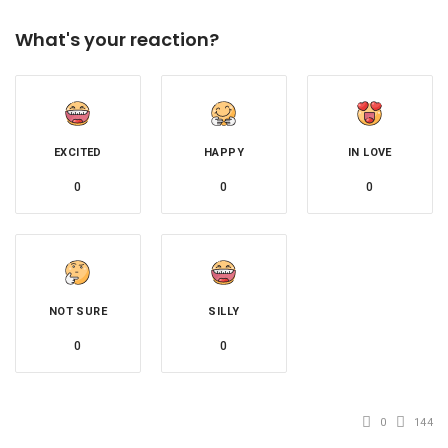
What's your reaction?
EXCITED
HAPPY
IN LOVE
0
0
0
NOT SURE
SILLY
0
0
0
144