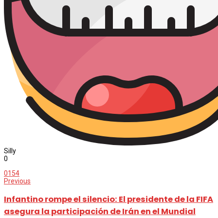
Silly
0
0
154
Previous
Infantino rompe el silencio: El presidente de la FIFA
asegura la participación de Irán en el Mundial