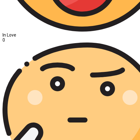
In Love
0