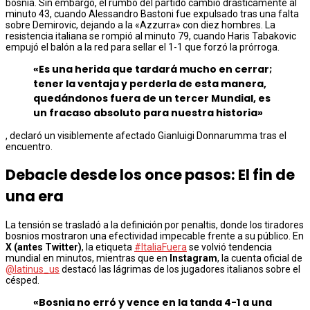
bosnia. Sin embargo, el rumbo del partido cambió drásticamente al
minuto 43, cuando Alessandro Bastoni fue expulsado tras una falta
sobre Demirovic, dejando a la «Azzurra» con diez hombres. La
resistencia italiana se rompió al minuto 79, cuando Haris Tabakovic
empujó el balón a la red para sellar el 1-1 que forzó la prórroga.
«Es una herida que tardará mucho en cerrar;
tener la ventaja y perderla de esta manera,
quedándonos fuera de un tercer Mundial, es
un fracaso absoluto para nuestra historia»
, declaró un visiblemente afectado Gianluigi Donnarumma tras el
encuentro.
Debacle desde los once pasos: El fin de
una era
La tensión se trasladó a la definición por penaltis, donde los tiradores
bosnios mostraron una efectividad impecable frente a su público. En
X (antes Twitter)
, la etiqueta
#ItaliaFuera
se volvió tendencia
mundial en minutos, mientras que en
Instagram
, la cuenta oficial de
@latinus_us
destacó las lágrimas de los jugadores italianos sobre el
césped.
«Bosnia no erró y vence en la tanda 4-1 a una