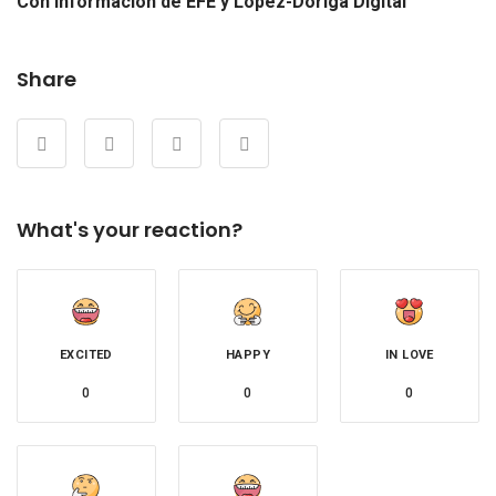
Con información de EFE y López-Dóriga Digital
Share
What's your reaction?
EXCITED
HAPPY
IN LOVE
0
0
0