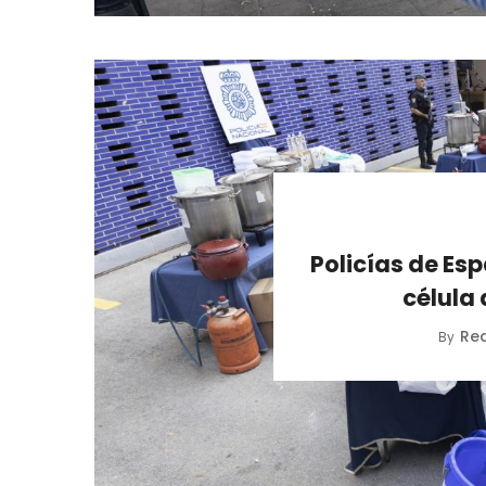
Policías de Es
célula
Re
By