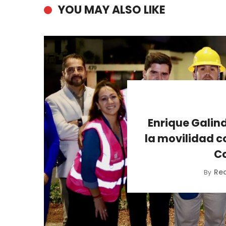
YOU MAY ALSO LIKE
Enrique Galind
la movilidad c
C
Re
By