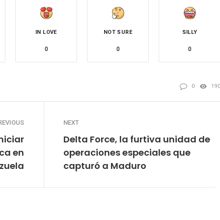
IN LOVE
NOT SURE
SILLY
0
0
0
0
19
REVIOUS
NEXT
iciar
Delta Force, la furtiva unidad de
ica en
operaciones especiales que
zuela
capturó a Maduro