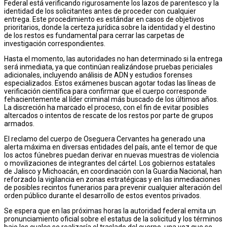
Federal está verificando rigurosamente los lazos de parentesco y la
identidad de los solicitantes antes de proceder con cualquier
entrega. Este procedimiento es estándar en casos de objetivos
prioritarios, donde la certeza jurídica sobre la identidad y el destino
de los restos es fundamental para cerrar las carpetas de
investigación correspondientes.
Hasta el momento, las autoridades no han determinado si la entrega
será inmediata, ya que continúan realizándose pruebas periciales
adicionales, incluyendo análisis de ADN y estudios forenses
especializados. Estos exámenes buscan agotar todas las líneas de
verificación científica para confirmar que el cuerpo corresponde
fehacientemente al líder criminal más buscado de los últimos años.
La discreción ha marcado el proceso, con el fin de evitar posibles
altercados o intentos de rescate de los restos por parte de grupos
armados.
El reclamo del cuerpo de Oseguera Cervantes ha generado una
alerta máxima en diversas entidades del país, ante el temor de que
los actos fúnebres puedan derivar en nuevas muestras de violencia
o movilizaciones de integrantes del cártel. Los gobiernos estatales
de Jalisco y Michoacán, en coordinación con la Guardia Nacional, han
reforzado la vigilancia en zonas estratégicas y en las inmediaciones
de posibles recintos funerarios para prevenir cualquier alteración del
orden público durante el desarrollo de estos eventos privados.
Se espera que en las próximas horas la autoridad federal emita un
pronunciamiento oficial sobre el estatus de la solicitud y los términos
bajo los cuales se realizaría el traslado del cuerpo, una vez que se