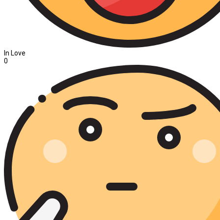
In Love
0