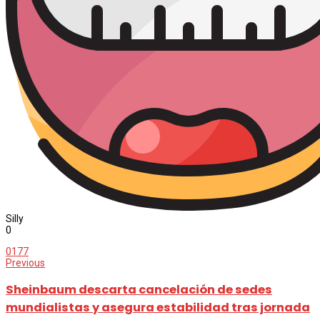
Silly
0
0
177
Previous
Sheinbaum descarta cancelación de sedes
mundialistas y asegura estabilidad tras jornada