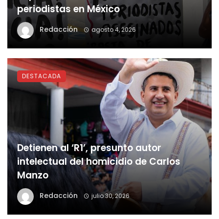
periodistas en México
Redacción
agosto 4, 2026
DESTACADA
Detienen al ‘R1’, presunto autor
intelectual del homicidio de Carlos
Manzo
Redacción
julio 30, 2026