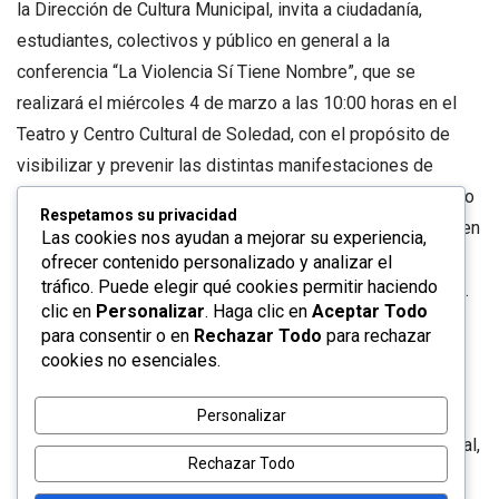
la Dirección de Cultura Municipal, invita a ciudadanía,
estudiantes, colectivos y público en general a la
conferencia “La Violencia Sí Tiene Nombre”, que se
realizará el miércoles 4 de marzo a las 10:00 horas en el
Teatro y Centro Cultural de Soledad, con el propósito de
visibilizar y prevenir las distintas manifestaciones de
violencia de género; esta actividad se desarrolla siguiendo
Respetamos su privacidad
la instrucción del Alcalde Juan Manuel Navarro Muñiz, quien
Las cookies nos ayudan a mejorar su experiencia,
ha establecido como eje prioritario la construcción de una
ofrecer contenido personalizado y analizar el
tráfico. Puede elegir qué cookies permitir haciendo
sociedad con igualdad, respeto y justicia para las mujeres.
clic en
Personalizar
. Haga clic en
Aceptar Todo
para consentir o en
Rechazar Todo
para rechazar
La ponencia será impartida por la licenciada Alejandra
cookies no esenciales.
Ixchel Rivera, con la participación especial de Alejandra
Ramírez Villela, Jefa de la Unidad Especializada en
Personalizar
Atención a la Violencia de Género de la Guardia Civil Estatal,
Rechazar Todo
quienes abordarán de manera puntual cómo identificar la