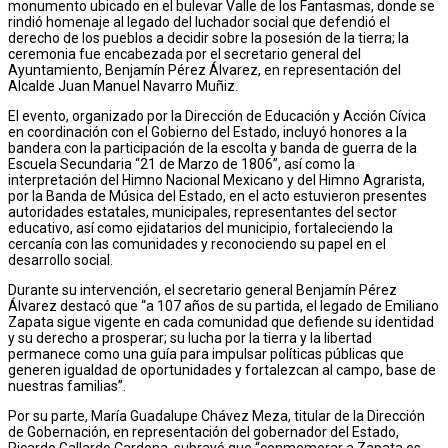
monumento ubicado en el bulevar Valle de los Fantasmas, donde se
rindió homenaje al legado del luchador social que defendió el
derecho de los pueblos a decidir sobre la posesión de la tierra; la
ceremonia fue encabezada por el secretario general del
Ayuntamiento, Benjamín Pérez Álvarez, en representación del
Alcalde Juan Manuel Navarro Muñiz.
El evento, organizado por la Dirección de Educación y Acción Cívica
en coordinación con el Gobierno del Estado, incluyó honores a la
bandera con la participación de la escolta y banda de guerra de la
Escuela Secundaria “21 de Marzo de 1806”, así como la
interpretación del Himno Nacional Mexicano y del Himno Agrarista,
por la Banda de Música del Estado, en el acto estuvieron presentes
autoridades estatales, municipales, representantes del sector
educativo, así como ejidatarios del municipio, fortaleciendo la
cercanía con las comunidades y reconociendo su papel en el
desarrollo social.
Durante su intervención, el secretario general Benjamín Pérez
Álvarez destacó que “a 107 años de su partida, el legado de Emiliano
Zapata sigue vigente en cada comunidad que defiende su identidad
y su derecho a prosperar; su lucha por la tierra y la libertad
permanece como una guía para impulsar políticas públicas que
generen igualdad de oportunidades y fortalezcan al campo, base de
nuestras familias”.
Por su parte, María Guadalupe Chávez Meza, titular de la Dirección
de Gobernación, en representación del gobernador del Estado,
Ricardo Gallardo Cardona, subrayó que “conmemorar a Zapata es