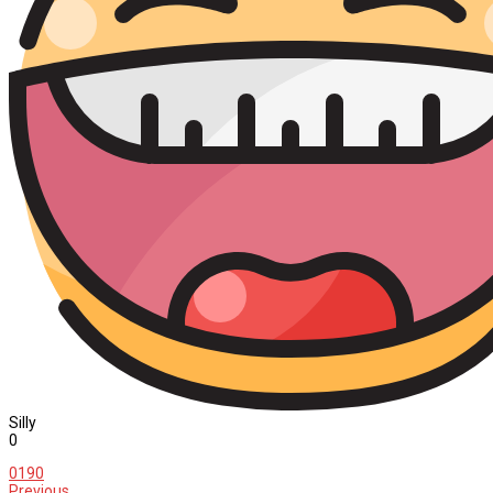
Silly
0
0
190
Previous