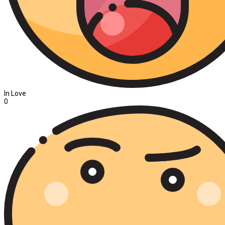
In Love
0