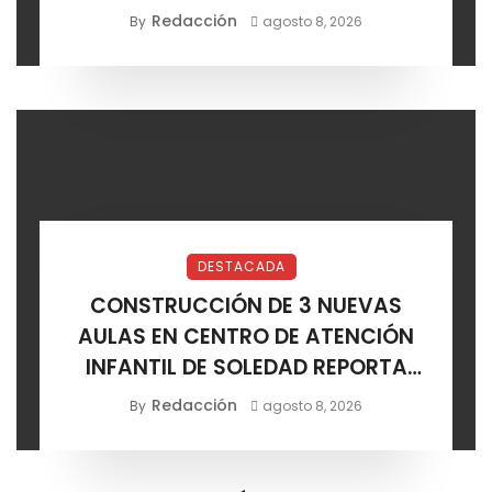
CERTIFICACIÓN DE AGENCIAS
Redacción
By
agosto 8, 2026
DESTACADA
CONSTRUCCIÓN DE 3 NUEVAS
AULAS EN CENTRO DE ATENCIÓN
INFANTIL DE SOLEDAD REPORTA
AVANCE POSITIVO
Redacción
By
agosto 8, 2026