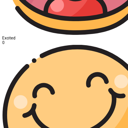
Excited
0