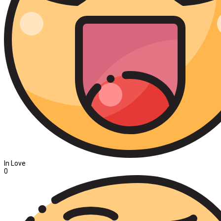
In Love
0