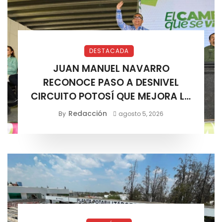
DESTACADA
JUAN MANUEL NAVARRO
RECONOCE PASO A DESNIVEL
CIRCUITO POTOSÍ QUE MEJORA LA
MOVILIDAD METROPOLITANA
Redacción
By
agosto 5, 2026