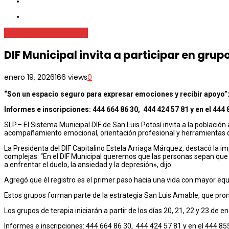
Destacada
Metrópoli
SLP
DIF Municipal invita a participar en gru
enero 19, 2026
166 views
0
“Son un espacio seguro para expresar emociones y recibir apoyo”:
Informes e inscripciones: 444 664 86 30, 444 424 57 81 y en el 444 
SLP.– El Sistema Municipal DIF de San Luis Potosí invita a la población
acompañamiento emocional, orientación profesional y herramientas qu
La Presidenta del DIF Capitalino Estela Arriaga Márquez, destacó la im
complejas: “En el DIF Municipal queremos que las personas sepan que
a enfrentar el duelo, la ansiedad y la depresión», dijo.
Agregó que él registro es el primer paso hacia una vida con mayor equ
Estos grupos forman parte de la estrategia San Luis Amable, que promu
Los grupos de terapia iniciarán a partir de los días 20, 21, 22 y 23 de 
Informes e inscripciones: 444 664 86 30, 444 424 57 81 y en el 444 85