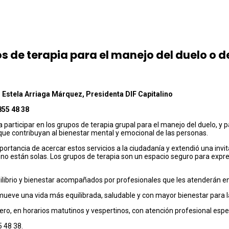
pos de terapia para el manejo del duelo o 
 Estela Arriaga Márquez, Presidenta DIF Capitalino
855 48 38
 a participar en los grupos de terapia grupal para el manejo del duelo, y
e contribuyan al bienestar mental y emocional de las personas.
portancia de acercar estos servicios a la ciudadanía y extendió una inv
 no están solas. Los grupos de terapia son un espacio seguro para expr
ilibrio y bienestar acompañados por profesionales que les atenderán en
eve una vida más equilibrada, saludable y con mayor bienestar para las 
enero, en horarios matutinos y vespertinos, con atención profesional espe
5 48 38.