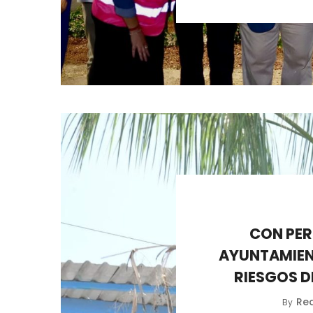
CON PER
AYUNTAMIEN
RIESGOS D
Re
By