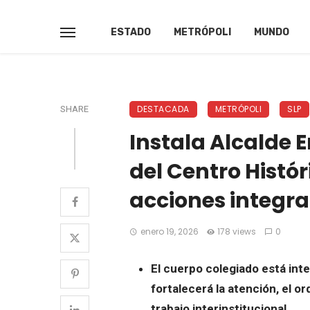
ESTADO
METRÓPOLI
MUNDO
DESTACADA
METRÓPOLI
SLP
SHARE
Instala Alcalde 
del Centro Histó
acciones integra
enero 19, 2026
178 views
0
El cuerpo colegiado está inte
fortalecerá la atención, el o
trabajo interinstitucional.