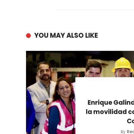
YOU MAY ALSO LIKE
Enrique Galind
la movilidad c
C
Re
By