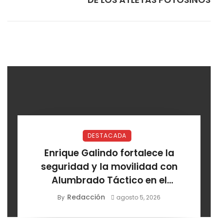
DESTACADA
Enrique Galindo fortalece la
seguridad y la movilidad con
Alumbrado Táctico en el
Corredor Lomas
Redacción
By
agosto 5, 2026