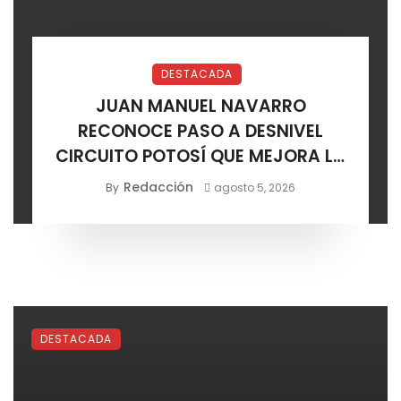
DESTACADA
JUAN MANUEL NAVARRO
RECONOCE PASO A DESNIVEL
CIRCUITO POTOSÍ QUE MEJORA LA
MOVILIDAD METROPOLITANA
Redacción
By
agosto 5, 2026
DESTACADA