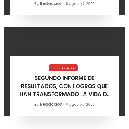
SOLEDAD
Redacción
By
agosto 7, 2026
DESTACADA
SEGUNDO INFORME DE
RESULTADOS, CON LOGROS QUE
HAN TRANSFORMADO LA VIDA DE
LOS SOLEDENSES: JUAN MANUEL
Redacción
By
agosto 7, 2026
NAVARRO