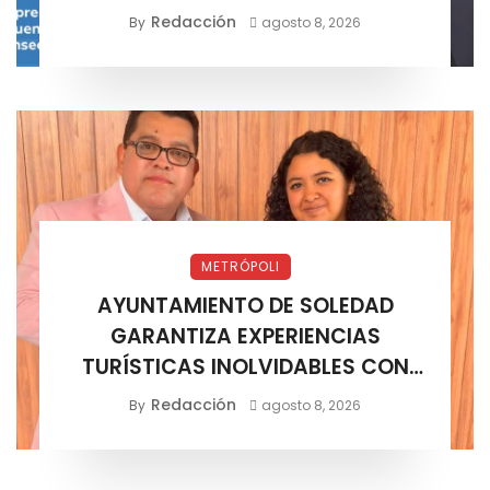
Redacción
By
agosto 8, 2026
METRÓPOLI
AYUNTAMIENTO DE SOLEDAD
GARANTIZA EXPERIENCIAS
TURÍSTICAS INOLVIDABLES CON
CERTIFICACIÓN DE AGENCIAS
Redacción
By
agosto 8, 2026