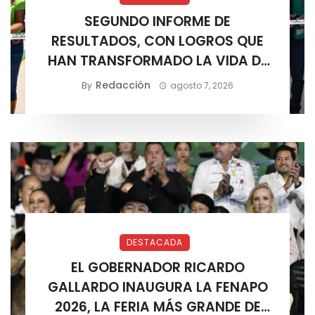
SEGUNDO INFORME DE
RESULTADOS, CON LOGROS QUE
HAN TRANSFORMADO LA VIDA DE
LOS SOLEDENSES: JUAN MANUEL
Redacción
By
agosto 7, 2026
NAVARRO
DESTACADA
EL GOBERNADOR RICARDO
GALLARDO INAUGURA LA FENAPO
2026, LA FERIA MÁS GRANDE DE