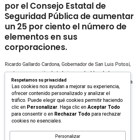
por el Consejo Estatal de
Seguridad Pública de aumentar
un 25 por ciento el número de
elementos en sus
corporaciones.
Ricardo Gallardo Cardona, Gobernador de San Luis Potosí,
sostuvo una reunión de trabajo con alcaldes de la zona
Respetamos su privacidad
Media para fortalecer las estrategias de seguridad pública
Las cookies nos ayudan a mejorar su experiencia,
y consolidar corporaciones municipales más eficientes,
ofrecer contenido personalizado y analizar el
capacitadas y cercanas a la ciudadanía.
tráfico. Puede elegir qué cookies permitir haciendo
clic en
Personalizar
. Haga clic en
Aceptar Todo
para consentir o en
Rechazar Todo
para rechazar
cookies no esenciales.
Durante el encuentro, el Gobernador Ricardo Gallardo
acordó con las y los presidentes municipales incrementar
Personalizar